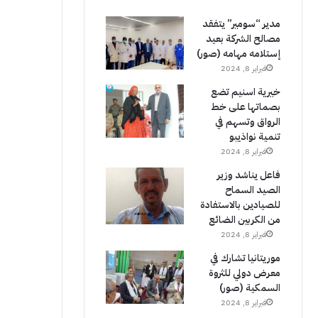
مدير “سومير” يتفقد
مصالح الشركة بعيد
إستلامه مهامه (صور)
فبراير 8, 2024
خيرية اسنيم تضع
بصماتها على خط
الرواق وتسهم في
تنمية نواذيبو
فبراير 8, 2024
فاعل يناشد وزير
الصيد السماح
للصيادين بالاستفادة
من الكربين الضائع
فبراير 8, 2024
موريتانيا تشارك في
معرض دولي للثروة
السمكية (صور)
فبراير 8, 2024