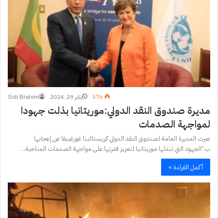
576
يناير 29, 2024
Sidi Brahim
مديرة صندوق النقد الدولي:موريتانيا بذلت جهودا
لمواجهة الصدمات
عبرت المديرة العامة لصندوق النقد الدولي كريستالينا غورغييفا عن إعجابها
ب”الجهود التي تبذلها موريتانيا لتعزيز قدرتها على مواجهة الصدمات المناخية…
أكمل القراءة »