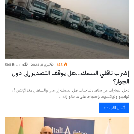
613
فبراير 8, 2024
Sidi Brahim
إضراب ناقلي السمك…هل يوقف التصدير إلى دول
الجوار؟
دخل العشرات من سائقي شاحنات نقل السمك إلى مالي والسنغال منذ الإثنين في
نواذيبو ونواكشوط ،إحتجاجا على ما قالوا إنه…
أكمل القراءة »