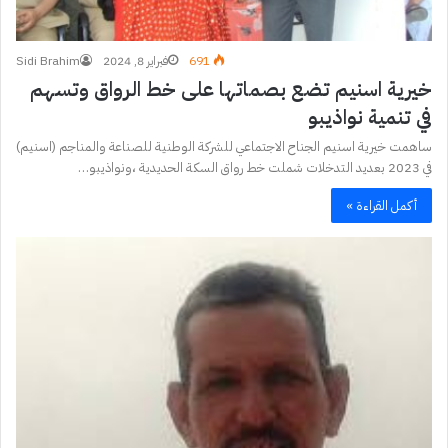
691
فبراير 8, 2024
Sidi Brahim
خيرية اسنيم تضع بصماتها على خط الرواق وتسهم
في تنمية نواذيبو
ساهمت خيرية اسنيم الجناح الاجتماعي للشركة الوطنية للصناعة والمناجم (اسنيم)
في 2023 بعديد التدخلات شملت خط رواق السكة الحديدية ،ونواذيبو…
أكمل القراءة »