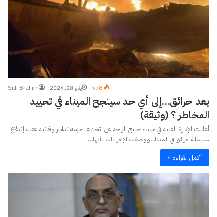
578
يناير 28, 2024
Sidi Brahim
بعد حرائق…إلى أي حد سينجح الميناء في تحييد
المخاطر ؟ (وثيقة)
أعلنت الإدارة الفنية في ميناء خليج الراحة عن اتخاذها حزمة تدابير وقائية عقب إندلاع
سلسلة حرائق في الميناء،ووصفت الإجراءات بأنها…
أكمل القراءة »