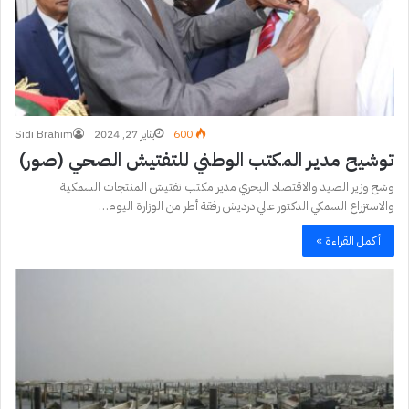
600
يناير 27, 2024
Sidi Brahim
توشيح مدير المكتب الوطني للتفتيش الصحي (صور)
وشح وزير الصيد والاقتصاد البحري مدير مكتب تفتيش المنتجات السمكية
والاستزراع السمكي الدكتور عالي درديش رفقة أطر من الوزارة اليوم…
أكمل القراءة »