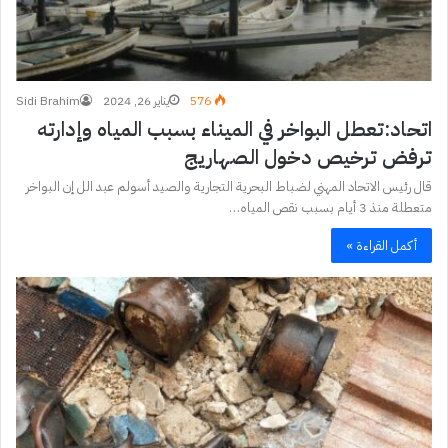
576
يناير 26, 2024
Sidi Brahim
اتحاد:تعطل البواخر في الميناء بسبب المياه وإدارته
ترفض ترخيص دخول الصهاريج
قال رئيس الاتحاد المهني لضباط البحرية التجارية والصيد أسولم عبد الل إن البواخر
متعطلة منذ 3 أيام بسبب نقص المياه…
أكمل القراءة »