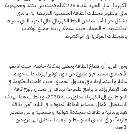
الكهربائي عالي الجهد بقدرة 225 كيلو فولت بين بلادنا وجمهورية
مالي وتطوير محطات الطاقة الشمسية المرتبطة به والذي
يشكل جزءا أساسيا من الخط الكهربائي عالي الجهد الذي سيربط
انواكشوط – النعمة، حيث سيمكن ربط جميع الولايات
بالمحطات المركزية في انواكشوط.
وبين الوزير أن قطاع الطاقة يحظى بمكانة خاصة، حيث لا نمو
اقتصادي مستدام و متنوع من دون توفير كهرباء ذات جودة
عالية و استمرارية و في متناول الجميع، حيث قامت الحكومة في
هذا الإطار بإعداد برامج طموحة تهدف الى ضمان ولوج كافة
المواطنين إلى الكهرباء بحلول سنة 2030، و يتطلب هذا الهدف
الاستغلال الأمثل لمصادر الطاقة المتوفرة في البلاد “من طاقة
هيدرومائية و طاقات متجددة هوائية و شمسية و من مصادر
غازية”، و في المدى المتوسط و البعيد استغلال الهيدروجين
الأخضر.