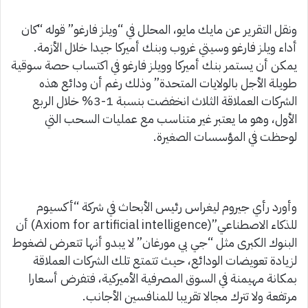
ونقل التقرير عن مايك مايو، المحلل في “ويلز فارغو” قوله “كان
أداء ويلز فارغو وسيتي غروب وبنك أميركا جيدا خلال الأزمة.
يمكن أن يستمر بنك أميركا وويلز فارغو في اكتساب حصة سوقية
طويلة الأجل بالولايات المتحدة” وذلك رغم أن ودائع هذه
الشركات العملاقة الثلاث انخفضت بنسبة 1-3% خلال الربع
الأول، وهو ما يعتبر غير متناسب مع عمليات السحب التي
لوحظت في المؤسسات الصغيرة.
وأورد رأي جيروم ليغراس رئيس الأبحاث في شركة “أكسيوم
للذكاء الاصطناعي”(Axiom for artificial intelligence) أن
البنوك الكبرى مثل “جي بي مورغان” لا يبدو أنها تتعرض لضغوط
لزيادة تعويضات الودائع، حيث تتمتع تلك الشركات العملاقة
بمكانة مهيمنة في السوق المصرفية الأميركية، فتفرض أسعارا
مرتفعة ولا تترك مجالا تقريبا للمنافسين الأجانب.