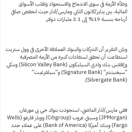
وطأة الأزمة في سوق الاندماج والاستحواذ وتقلب الأسواق
المالية، بين يناير/كانون الثاني ومارس/آذار حيث انخفض صافي
أرباحه بنسبة 19% إلى 3.1 مليارات دولار.
وبيّن التقرير أن الشركات والبنوك العملاقة الأخرى في وول ستريت
استطاعت أن تحقق استفادات كبيرة من الأزمة المصرفية
وإفلاس بنك وادي السيليكون (Silicon Valley Bank) وبنكي
“سيغنيتشر” (Signature Bank) و”سيلفرغيت”
(Silvergate Bank).
ففي مارس/آذار الماضي، استحوذت بنوك جي بي مورغان
(JPMorgan) وسيتي غروب (Citigroup) وويلز فارغو (Wells
Fargo) وبنك أميركا (Bank of America) على عملاء جدد